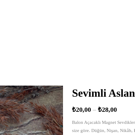
Sevimli Asla
₺
20,00
–
₺
28,00
Balon Açacaklı Magnet Sevdiklerin
size göre. Düğün, Nişan, Nikâh,