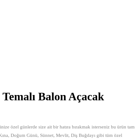
n Temalı Balon Açacak
ize özel günlerde size ait bir hatıra bırakmak isterseniz bu ürün tam
 Kına, Doğum Günü, Sünnet, Mevlit, Diş Buğdayı gibi tüm özel