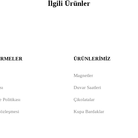
İlgili Ürünler
IRMELER
ÜRÜNLERIMIZ
Magnetler
sı
Duvar Saatleri
 Politikası
Çikolatalar
Sözleşmesi
Kupa Bardaklar