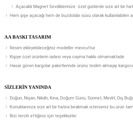
Açacaklı Magnet Sevdiklerinize özel günlerde size ait bir ha
Hem şişe açacağı hem de buzdolabı süsü olarak kullanılabilen a
AA BASKI TASARIM
Resim ekleyebileceğiniz modeller mevcuttur.
Kişiye özel ürünlerin iadesi veya cayma hakkı olmamaktadır.
Hasar gören kargolar paketlerinde ürünü teslim almayıp kargocu
SIZLERIN YANINDA
Düğün, Nişan, Nikâh, Kına, Doğum Günü, Sünnet, Mevlit, Diş Buğday
Konuklarınıza size ait bir hatıra bırakmak isterseniz bu ürün tam
Bizi tercih ettiğiniz için teşekkürler.