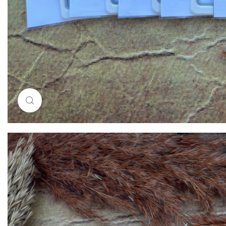
Resimi büyütmek için tıklayın