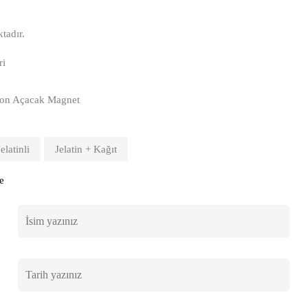
tadır.
ri
Balon Açacak Magnet
Jelatinli
Jelatin + Kağıt
e