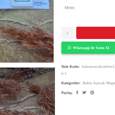
Metin:
Whatsapp ile Satın Al
Stok Kodu:
balonacacaksablon1-
6-1
Kategoriler:
Balon Açacak Magn
Paylaş: