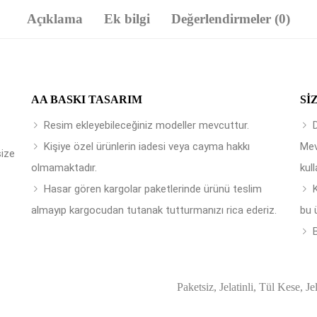
Açıklama
Ek bilgi
Değerlendirmeler (0)
AA BASKI TASARIM
SI
Resim ekleyebileceğiniz modeller mevcuttur.
Kişiye özel ürünlerin iadesi veya cayma hakkı
Mev
size
olmamaktadır.
kull
Hasar gören kargolar paketlerinde ürünü teslim
almayıp kargocudan tutanak tutturmanızı rica ederiz.
bu 
B
Paketsiz, Jelatinli, Tül Kese, Je