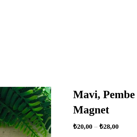
Mavi, Pembe 
Magnet
₺
20,00
–
₺
28,00