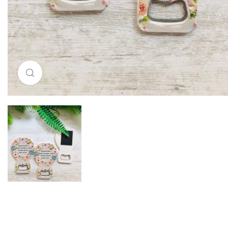
Resimi büyütmek için tıklayın