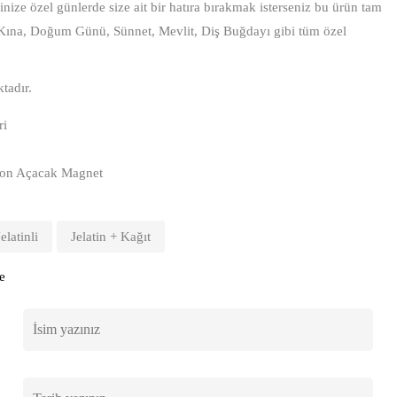
ize özel günlerde size ait bir hatıra bırakmak isterseniz bu ürün tam
 Kına, Doğum Günü, Sünnet, Mevlit, Diş Buğdayı gibi tüm özel
tadır.
ri
Balon Açacak Magnet
Jelatinli
Jelatin + Kağıt
e