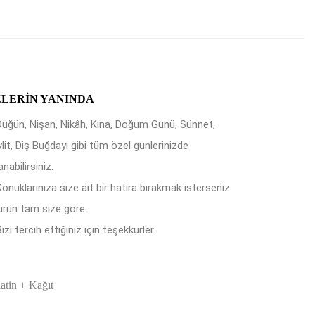
ZLERIN YANINDA
Düğün, Nişan, Nikâh, Kına, Doğum Günü, Sünnet,
lit, Diş Buğdayı gibi tüm özel günlerinizde
anabilirsiniz.
Konuklarınıza size ait bir hatıra bırakmak isterseniz
ürün tam size göre.
izi tercih ettiğiniz için teşekkürler.
latin + Kağıt