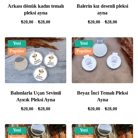
Arkası dönük kadın temalı
Balerin kız desenli pleksi
pleksi ayna
ayna
₺
20,00
–
₺
28,00
₺
20,00
–
₺
28,00
Yeni
Yeni
Popüler
Popüler
Balonlarla Uçan Sevimli
Beyaz İnci Temalı Pleksi
Ayıcık Pleksi Ayna
Ayna
₺
20,00
–
₺
28,00
₺
20,00
–
₺
28,00
Yeni
Yeni
Popüler
Popüler