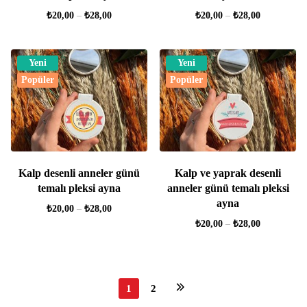
₺
20,00
–
₺
28,00
₺
20,00
–
₺
28,00
Yeni
Yeni
Popüler
Popüler
Kalp desenli anneler günü
Kalp ve yaprak desenli
temalı pleksi ayna
anneler günü temalı pleksi
ayna
₺
20,00
–
₺
28,00
₺
20,00
–
₺
28,00
1
2