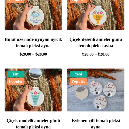
Bulut üzerinde uyuyan ayıcık
Çiçek desenli anneler günü
temalı pleksi ayna
temalı pleksi ayna
₺
20,00
–
₺
28,00
₺
20,00
–
₺
28,00
Yeni
Yeni
Popüler
Popüler
Çiçek modelli anneler günü
Evlenen çift temalı pleksi
temalı pleksi ayna
ayna