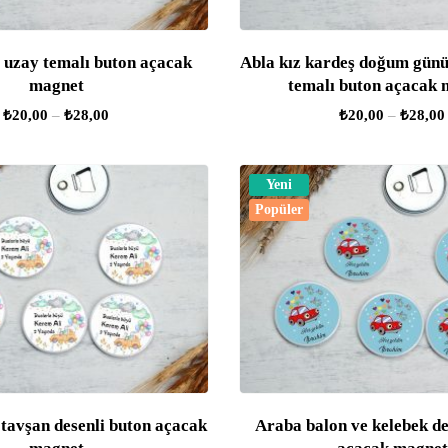
 uzay temalı buton açacak
Abla kız kardeş doğum gün
magnet
temalı buton açacak 
₺
20,00
–
₺
28,00
₺
20,00
–
₺
28,00
Yeni
Popüler
tavşan desenli buton açacak
Araba balon ve kelebek de