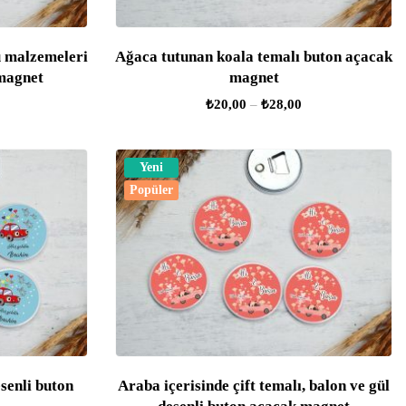
ü malzemeleri
Ağaca tutunan koala temalı buton açacak
magnet
magnet
₺
20,00
–
₺
28,00
Yeni
Popüler
senli buton
Araba içerisinde çift temalı, balon ve gül