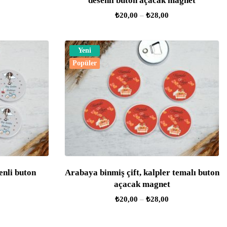
desenli buton açacak magnet
₺
20,00
–
₺
28,00
Yeni
Popüler
enli buton
Arabaya binmiş çift, kalpler temalı buton
açacak magnet
₺
20,00
–
₺
28,00