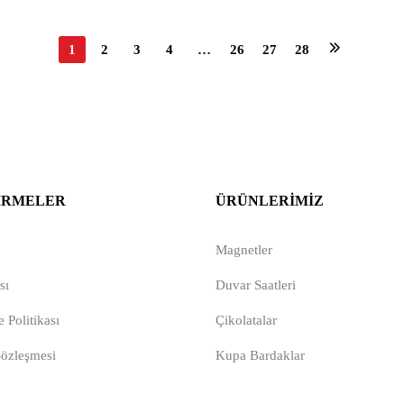
1
2
3
4
…
26
27
28
IRMELER
ÜRÜNLERIMIZ
Magnetler
sı
Duvar Saatleri
 Politikası
Çikolatalar
Sözleşmesi
Kupa Bardaklar