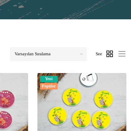
See
Yeni
Popüler