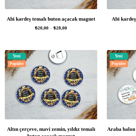
Abi kardeş temalı buton açacak magnet
Abi kardeş
₺
20,00
–
₺
28,00
Yeni
Yeni
Popüler
Popüler
Altın çerçeve, mavi zemin, yıldız temalı
Araba balon 