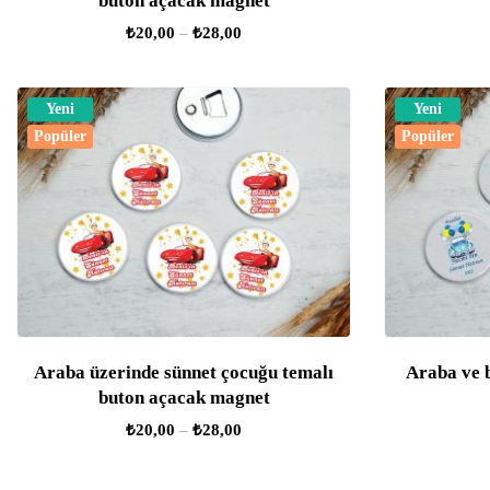
buton açacak magnet
₺
20,00
–
₺
28,00
Yeni
Yeni
Popüler
Popüler
Araba üzerinde sünnet çocuğu temalı
Araba ve 
buton açacak magnet
₺
20,00
–
₺
28,00