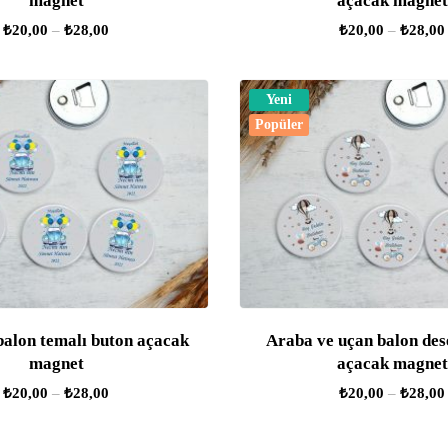
magnet
açacak magnet
₺
20,00
–
₺
28,00
₺
20,00
–
₺
28,00
Yeni
Popüler
balon temalı buton açacak
Araba ve uçan balon des
magnet
açacak magnet
₺
20,00
–
₺
28,00
₺
20,00
–
₺
28,00