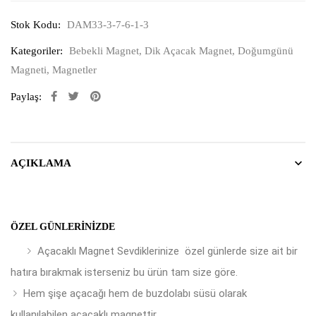
Stok Kodu:
DAM33-3-7-6-1-3
Kategoriler:
Bebekli Magnet
,
Dik Açacak Magnet
,
Doğumgünü
Magneti
,
Magnetler
Paylaş:
AÇIKLAMA
ÖZEL GÜNLERINIZDE
Açacaklı Magnet Sevdiklerinize özel günlerde size ait bir
hatıra bırakmak isterseniz bu ürün tam size göre.
Hem şişe açacağı hem de buzdolabı süsü olarak
kullanılabilen açacaklı magnettir.