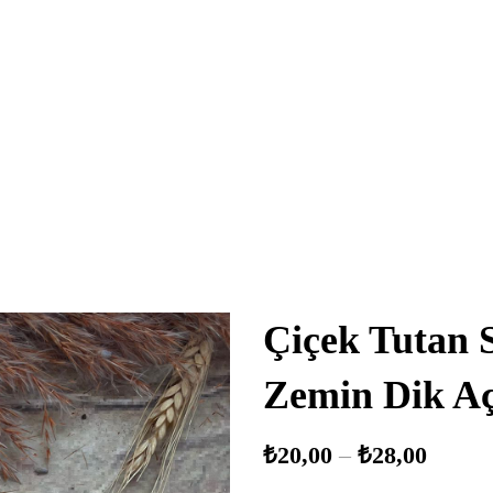
Çiçek Tutan 
Zemin Dik A
₺
20,00
–
₺
28,00