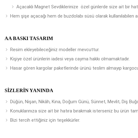
Açacaklı Magnet Sevdiklerinize özel günlerde size ait bir ha
Hem şişe açacağı hem de buzdolabı süsü olarak kullanılabilen a
AA BASKI TASARIM
Resim ekleyebileceğiniz modeller mevcuttur.
Kişiye özel ürünlerin iadesi veya cayma hakkı olmamaktadır.
Hasar gören kargolar paketlerinde ürünü teslim almayıp kargocu
SIZLERIN YANINDA
Düğün, Nişan, Nikâh, Kına, Doğum Günü, Sünnet, Mevlit, Diş Buğday
Konuklarınıza size ait bir hatıra bırakmak isterseniz bu ürün tam
Bizi tercih ettiğiniz için teşekkürler.