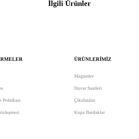
İlgili Ürünler
IRMELER
ÜRÜNLERIMIZ
Magnetler
sı
Duvar Saatleri
 Politikası
Çikolatalar
Sözleşmesi
Kupa Bardaklar