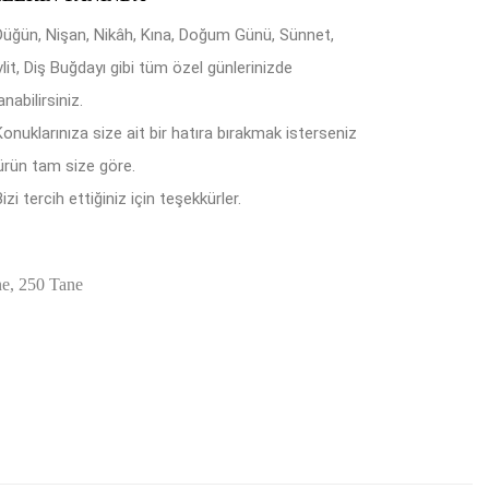
Düğün, Nişan, Nikâh, Kına, Doğum Günü, Sünnet,
lit, Diş Buğdayı gibi tüm özel günlerinizde
anabilirsiniz.
Konuklarınıza size ait bir hatıra bırakmak isterseniz
ürün tam size göre.
izi tercih ettiğiniz için teşekkürler.
ne, 250 Tane