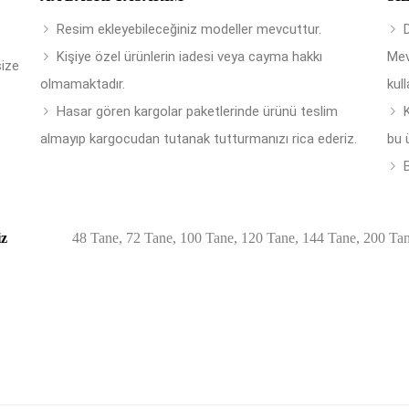
Resim ekleyebileceğiniz modeller mevcuttur.
Kişiye özel ürünlerin iadesi veya cayma hakkı
Mev
size
olmamaktadır.
kull
Hasar gören kargolar paketlerinde ürünü teslim
almayıp kargocudan tutanak tutturmanızı rica ederiz.
bu 
B
iz
48 Tane, 72 Tane, 100 Tane, 120 Tane, 144 Tane, 200 Ta