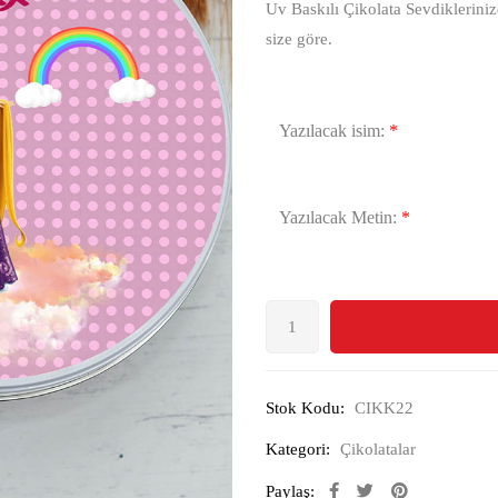
Uv Baskılı Çikolata Sevdikleriniz
size göre.
Yazılacak isim:
*
Yazılacak Metin:
*
Stok Kodu:
CIKK22
Kategori:
Çikolatalar
Paylaş: