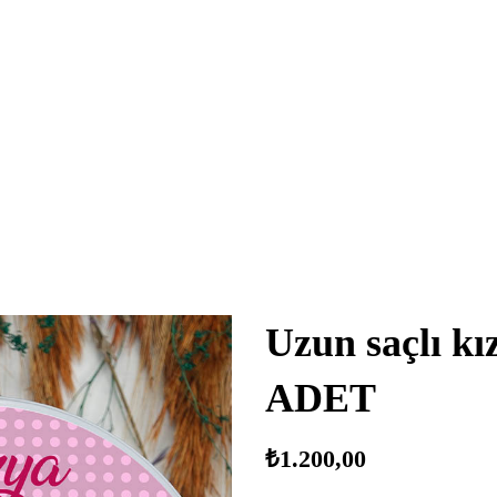
Uzun saçlı kı
ADET
₺
1.200,00