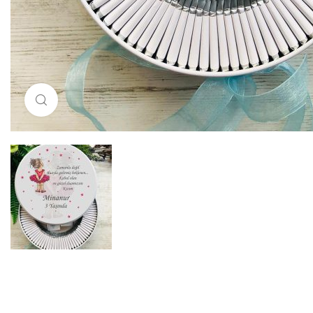
Resimi büyütmek için tıklayın