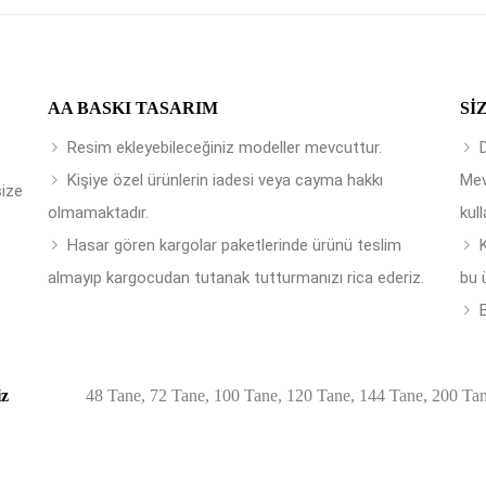
AA BASKI TASARIM
SI
Resim ekleyebileceğiniz modeller mevcuttur.
Kişiye özel ürünlerin iadesi veya cayma hakkı
Mev
size
olmamaktadır.
kull
Hasar gören kargolar paketlerinde ürünü teslim
almayıp kargocudan tutanak tutturmanızı rica ederiz.
bu 
B
iz
48 Tane, 72 Tane, 100 Tane, 120 Tane, 144 Tane, 200 Ta