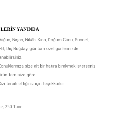
ZLERIN YANINDA
Düğün, Nişan, Nikâh, Kına, Doğum Günü, Sünnet,
lit, Diş Buğdayı gibi tüm özel günlerinizde
anabilirsiniz.
Konuklarınıza size ait bir hatıra bırakmak isterseniz
ürün tam size göre.
izi tercih ettiğiniz için teşekkürler.
ne, 250 Tane