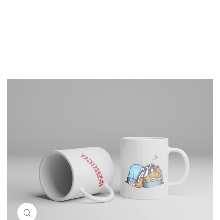
Resimi büyütmek için tıklayın