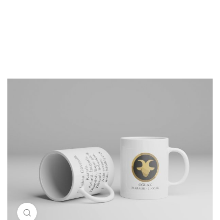
Resimi büyütmek için tıklayın