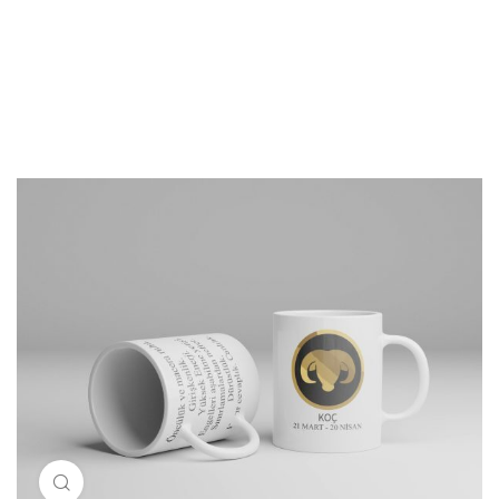
Resimi büyütmek için tıklayın