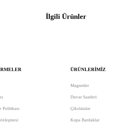
İlgili Ürünler
IRMELER
ÜRÜNLERIMIZ
Magnetler
sı
Duvar Saatleri
 Politikası
Çikolatalar
Sözleşmesi
Kupa Bardaklar