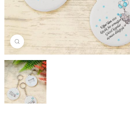
Resimi büyütmek için tıklayın