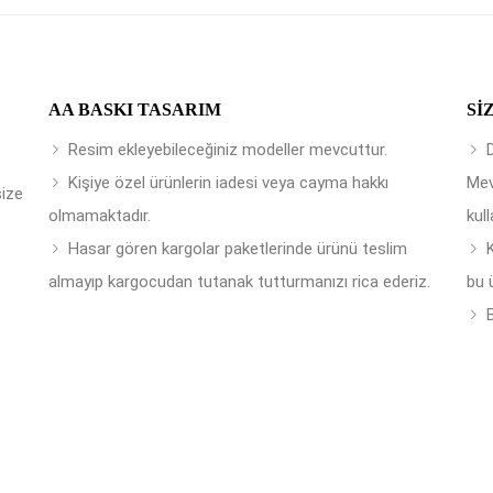
AA BASKI TASARIM
SI
Resim ekleyebileceğiniz modeller mevcuttur.
Kişiye özel ürünlerin iadesi veya cayma hakkı
Mev
size
olmamaktadır.
kull
Hasar gören kargolar paketlerinde ürünü teslim
almayıp kargocudan tutanak tutturmanızı rica ederiz.
bu 
B