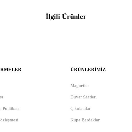
İlgili Ürünler
IRMELER
ÜRÜNLERIMIZ
Magnetler
sı
Duvar Saatleri
 Politikası
Çikolatalar
Sözleşmesi
Kupa Bardaklar