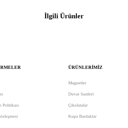
İlgili Ürünler
IRMELER
ÜRÜNLERIMIZ
Magnetler
sı
Duvar Saatleri
 Politikası
Çikolatalar
Sözleşmesi
Kupa Bardaklar