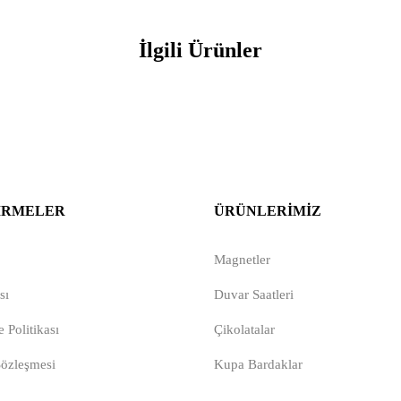
İlgili Ürünler
IRMELER
ÜRÜNLERIMIZ
Magnetler
sı
Duvar Saatleri
 Politikası
Çikolatalar
Sözleşmesi
Kupa Bardaklar