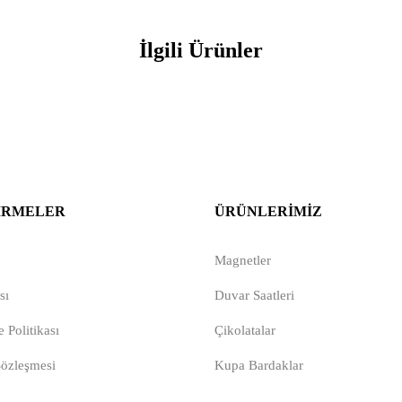
İlgili Ürünler
IRMELER
ÜRÜNLERIMIZ
Magnetler
sı
Duvar Saatleri
 Politikası
Çikolatalar
Sözleşmesi
Kupa Bardaklar