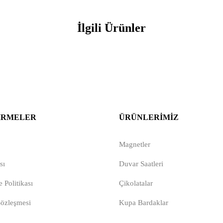
İlgili Ürünler
IRMELER
ÜRÜNLERIMIZ
Magnetler
sı
Duvar Saatleri
 Politikası
Çikolatalar
Sözleşmesi
Kupa Bardaklar