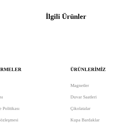
İlgili Ürünler
IRMELER
ÜRÜNLERIMIZ
Magnetler
sı
Duvar Saatleri
 Politikası
Çikolatalar
Sözleşmesi
Kupa Bardaklar