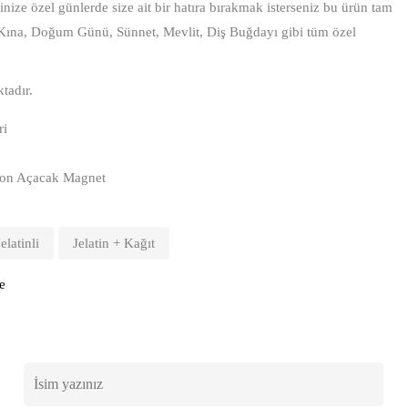
ize özel günlerde size ait bir hatıra bırakmak isterseniz bu ürün tam
 Kına, Doğum Günü, Sünnet, Mevlit, Diş Buğdayı gibi tüm özel
tadır.
ri
Balon Açacak Magnet
Jelatinli
Jelatin + Kağıt
e