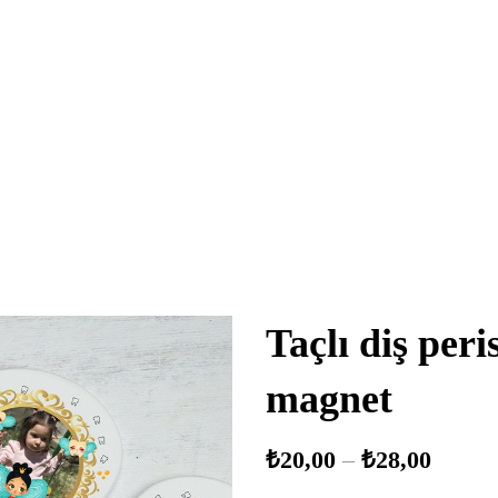
Taçlı diş per
magnet
₺
20,00
–
₺
28,00