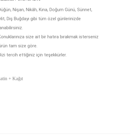
Düğün, Nişan, Nikâh, Kına, Doğum Günü, Sünnet,
lit, Diş Buğdayı gibi tüm özel günlerinizde
anabilirsiniz.
Konuklarınıza size ait bir hatıra bırakmak isterseniz
ürün tam size göre.
izi tercih ettiğiniz için teşekkürler.
latin + Kağıt