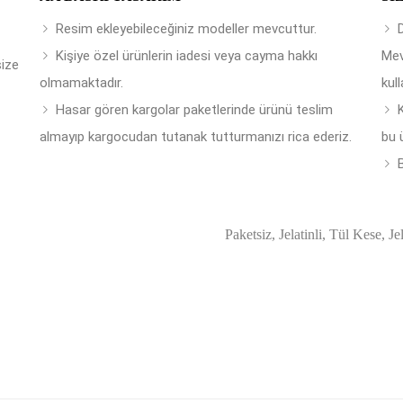
Resim ekleyebileceğiniz modeller mevcuttur.
Kişiye özel ürünlerin iadesi veya cayma hakkı
Mev
size
olmamaktadır.
kull
Hasar gören kargolar paketlerinde ürünü teslim
almayıp kargocudan tutanak tutturmanızı rica ederiz.
bu 
B
Paketsiz, Jelatinli, Tül Kese, Je