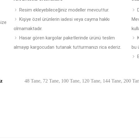
Resim ekleyebileceğiniz modeller mevcuttur.
Kişiye özel ürünlerin iadesi veya cayma hakkı
Mev
size
olmamaktadır.
kull
Hasar gören kargolar paketlerinde ürünü teslim
almayıp kargocudan tutanak tutturmanızı rica ederiz.
bu 
B
iz
48 Tane, 72 Tane, 100 Tane, 120 Tane, 144 Tane, 200 Ta