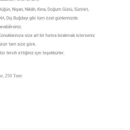
Düğün, Nişan, Nikâh, Kına, Doğum Günü, Sünnet,
lit, Diş Buğdayı gibi tüm özel günlerinizde
anabilirsiniz.
Konuklarınıza size ait bir hatıra bırakmak isterseniz
ürün tam size göre.
izi tercih ettiğiniz için teşekkürler.
ne, 250 Tane