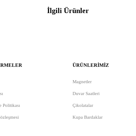
İlgili Ürünler
IRMELER
ÜRÜNLERIMIZ
Magnetler
sı
Duvar Saatleri
 Politikası
Çikolatalar
Sözleşmesi
Kupa Bardaklar