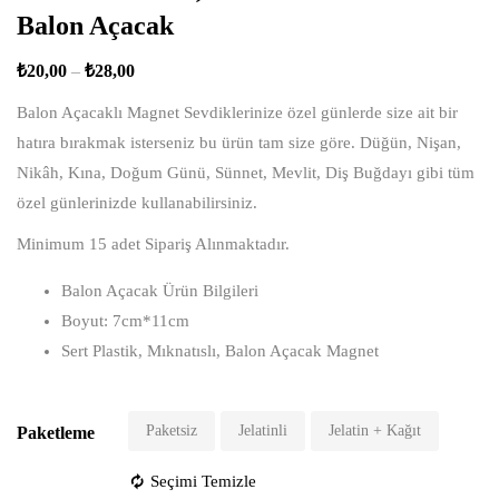
Balon Açacak
₺
20,00
–
₺
28,00
Balon Açacaklı Magnet Sevdiklerinize özel günlerde size ait bir
hatıra bırakmak isterseniz bu ürün tam size göre. Düğün, Nişan,
Nikâh, Kına, Doğum Günü, Sünnet, Mevlit, Diş Buğdayı gibi tüm
özel günlerinizde kullanabilirsiniz.
Minimum 15 adet Sipariş Alınmaktadır.
Balon Açacak Ürün Bilgileri
Boyut: 7cm*11cm
Sert Plastik, Mıknatıslı, Balon Açacak Magnet
Paketsiz
Jelatinli
Jelatin + Kağıt
Paketleme
Seçimi Temizle