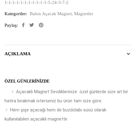
1-1-1-1-1-1-1-1-1-1-1-5-24-3-7-2
Kategoriler:
Balon Açacak Magnet
,
Magnetler
Paylaş:
AÇIKLAMA
ÖZEL GÜNLERINIZDE
Açacaklı Magnet Sevdiklerinize özel günlerde size ait bir
hatıra bırakmak isterseniz bu ürün tam size göre.
Hem şişe açacağı hem de buzdolabı süsü olarak
kullanılabilen açacaklı magnettir.