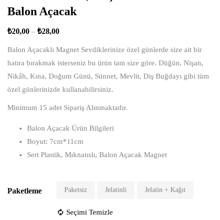
Balon Açacak
₺
20,00
–
₺
28,00
Balon Açacaklı Magnet Sevdiklerinize özel günlerde size ait bir
hatıra bırakmak isterseniz bu ürün tam size göre. Düğün, Nişan,
Nikâh, Kına, Doğum Günü, Sünnet, Mevlit, Diş Buğdayı gibi tüm
özel günlerinizde kullanabilirsiniz.
Minimum 15 adet Sipariş Alınmaktadır.
Balon Açacak Ürün Bilgileri
Boyut: 7cm*11cm
Sert Plastik, Mıknatıslı, Balon Açacak Magnet
Paketsiz
Jelatinli
Jelatin + Kağıt
Paketleme
Seçimi Temizle