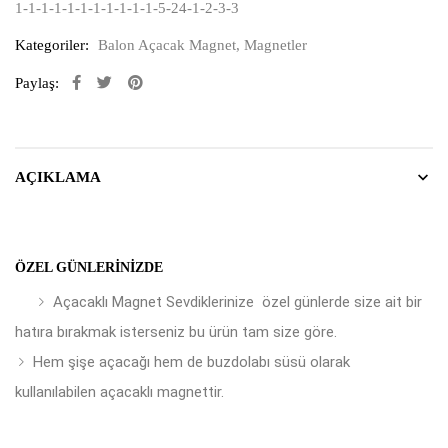
1-1-1-1-1-1-1-1-1-1-1-5-24-1-2-3-3
Kategoriler:
Balon Açacak Magnet
,
Magnetler
Paylaş:
AÇIKLAMA
ÖZEL GÜNLERINIZDE
Açacaklı Magnet Sevdiklerinize özel günlerde size ait bir
hatıra bırakmak isterseniz bu ürün tam size göre.
Hem şişe açacağı hem de buzdolabı süsü olarak
kullanılabilen açacaklı magnettir.