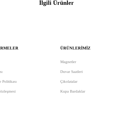
İlgili Ürünler
IRMELER
ÜRÜNLERIMIZ
Magnetler
sı
Duvar Saatleri
 Politikası
Çikolatalar
Sözleşmesi
Kupa Bardaklar