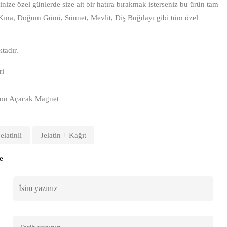
ize özel günlerde size ait bir hatıra bırakmak isterseniz bu ürün tam
 Kına, Doğum Günü, Sünnet, Mevlit, Diş Buğdayı gibi tüm özel
tadır.
ri
Balon Açacak Magnet
Jelatinli
Jelatin + Kağıt
e