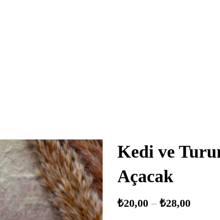
Kedi ve Turu
Açacak
₺
20,00
–
₺
28,00