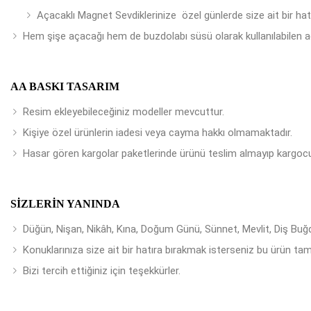
Açacaklı Magnet Sevdiklerinize özel günlerde size ait bir ha
Hem şişe açacağı hem de buzdolabı süsü olarak kullanılabilen a
AA BASKI TASARIM
Resim ekleyebileceğiniz modeller mevcuttur.
Kişiye özel ürünlerin iadesi veya cayma hakkı olmamaktadır.
Hasar gören kargolar paketlerinde ürünü teslim almayıp kargocu
SIZLERIN YANINDA
Düğün, Nişan, Nikâh, Kına, Doğum Günü, Sünnet, Mevlit, Diş Buğday
Konuklarınıza size ait bir hatıra bırakmak isterseniz bu ürün tam
Bizi tercih ettiğiniz için teşekkürler.