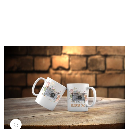
Resimi büyütmek için tıklayın