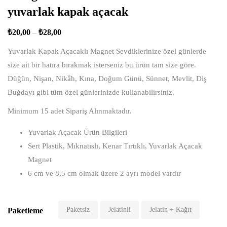
yuvarlak kapak açacak
₺
20,00
–
₺
28,00
Yuvarlak Kapak Açacaklı Magnet Sevdiklerinize özel günlerde
size ait bir hatıra bırakmak isterseniz bu ürün tam size göre.
Düğün, Nişan, Nikâh, Kına, Doğum Günü, Sünnet, Mevlit, Diş
Buğdayı gibi tüm özel günlerinizde kullanabilirsiniz.
Minimum 15 adet Sipariş Alınmaktadır.
Yuvarlak Açacak Ürün Bilgileri
Sert Plastik, Mıknatıslı, Kenar Tırtıklı, Yuvarlak Açacak
Magnet
6 cm ve 8,5 cm olmak üzere 2 ayrı model vardır
Paketsiz
Jelatinli
Jelatin + Kağıt
Paketleme