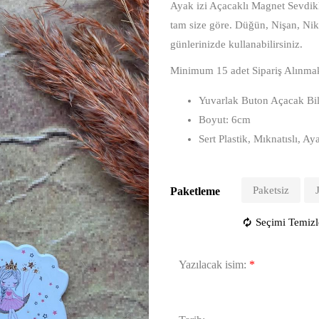
Ayak izi Açacaklı Magnet Sevdikle
tam size göre. Düğün, Nişan, Ni
günlerinizde kullanabilirsiniz.
Minimum 15 adet Sipariş Alınmak
Yuvarlak Buton Açacak Bil
Boyut: 6cm
Sert Plastik, Mıknatıslı, A
Paketsiz
Paketleme
Seçimi Temizl
Yazılacak isim:
*