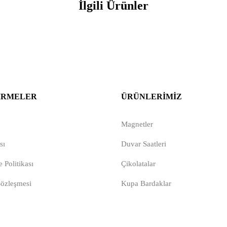
İlgili Ürünler
IRMELER
ÜRÜNLERIMIZ
Magnetler
sı
Duvar Saatleri
 Politikası
Çikolatalar
Sözleşmesi
Kupa Bardaklar