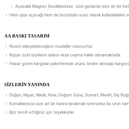
Açacaklı Magnet Sevdiklerinize özel günlerde size ait bir ha
Hem şişe açacağı hem de buzdolabı süsü olarak kullanılabilen a
AA BASKI TASARIM
Resim ekleyebileceğiniz modeller mevcuttur.
Kişiye özel ürünlerin iadesi veya cayma hakkı olmamaktadır.
Hasar gören kargolar paketlerinde ürünü teslim almayıp kargocu
SIZLERIN YANINDA
Düğün, Nişan, Nikâh, Kına, Doğum Günü, Sünnet, Mevlit, Diş Buğday
Konuklarınıza size ait bir hatıra bırakmak isterseniz bu ürün tam
Bizi tercih ettiğiniz için teşekkürler.