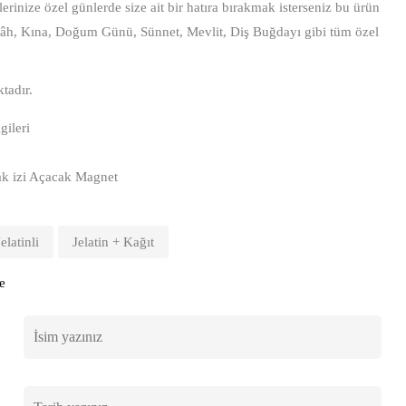
rinize özel günlerde size ait bir hatıra bırakmak isterseniz bu ürün
kâh, Kına, Doğum Günü, Sünnet, Mevlit, Diş Buğdayı gibi tüm özel
tadır.
gileri
yak izi Açacak Magnet
Jelatinli
Jelatin + Kağıt
e