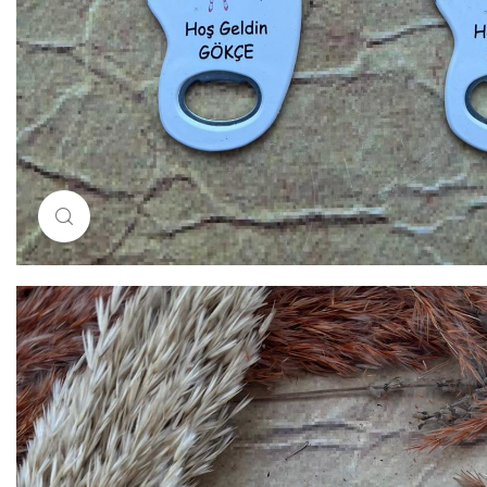
Resimi büyütmek için tıklayın