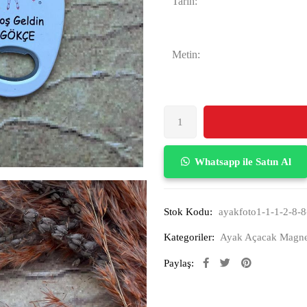
Tarih:
Metin:
Whatsapp ile Satın Al
Stok Kodu:
ayakfoto1-1-1-2-8-8
Kategoriler:
Ayak Açacak Magne
Paylaş: