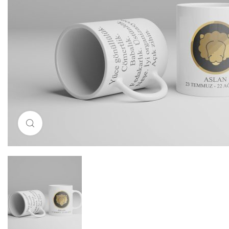
Resimi büyütmek için tıklayın