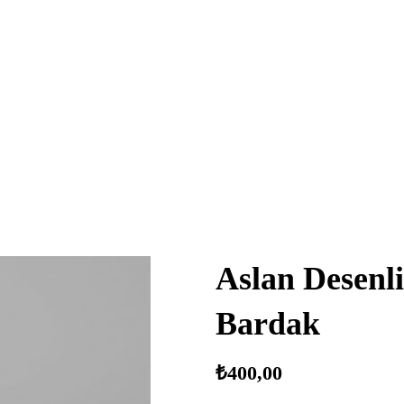
Aslan Desenl
Bardak
₺
400,00