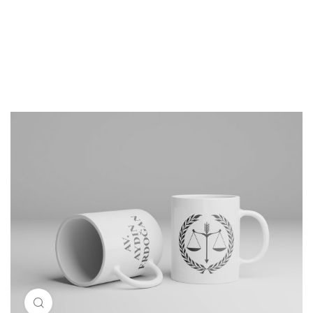
Resimi büyütmek için tıklayın