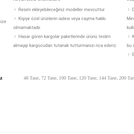
Resim ekleyebileceğiniz modeller mevcuttur.
Kişiye özel ürünlerin iadesi veya cayma hakkı
Mev
size
olmamaktadır.
kull
Hasar gören kargolar paketlerinde ürünü teslim
almayıp kargocudan tutanak tutturmanızı rica ederiz.
bu 
B
iz
48 Tane, 72 Tane, 100 Tane, 120 Tane, 144 Tane, 200 Ta