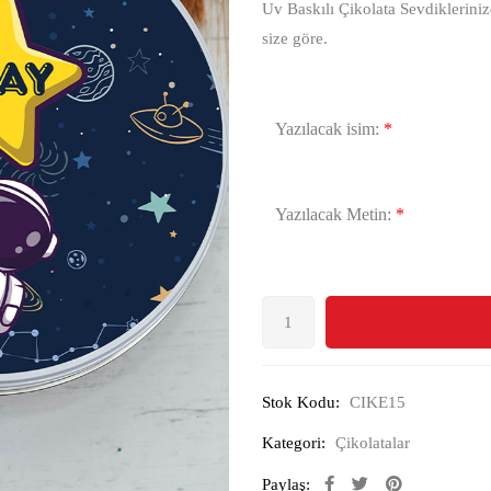
Uv Baskılı Çikolata Sevdikleriniz
size göre.
Yazılacak isim:
*
Yazılacak Metin:
*
Stok Kodu:
CIKE15
Kategori:
Çikolatalar
Paylaş: