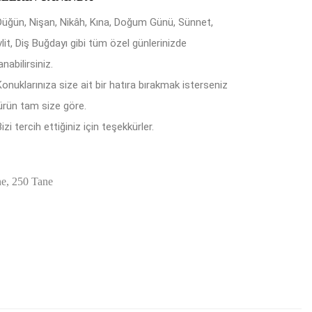
Düğün, Nişan, Nikâh, Kına, Doğum Günü, Sünnet,
lit, Diş Buğdayı gibi tüm özel günlerinizde
anabilirsiniz.
Konuklarınıza size ait bir hatıra bırakmak isterseniz
ürün tam size göre.
izi tercih ettiğiniz için teşekkürler.
ne, 250 Tane