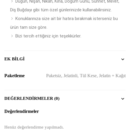
Düğün, Nişan, Nikâh, Kına, Doğum Günü, Sünnet, Mevlit,
Diş Buğdayı gibi tüm özel günlerinizde kullanabilirsiniz.
Konuklarınıza size ait bir hatıra bırakmak isterseniz bu
ürün tam size göre.
Bizi tercih ettiğiniz için teşekkürler.
EK BILGI
Paketleme
Paketsiz, Jelatinli, Tül Kese, Jelatin + Kağıt
DEĞERLENDIRMELER (0)
Değerlendirmeler
Henüz değerlendirme yapılmadı.