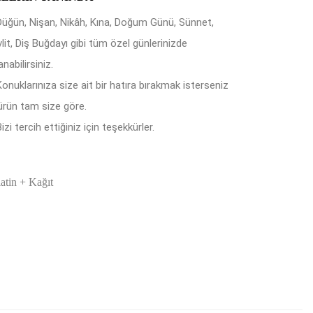
Düğün, Nişan, Nikâh, Kına, Doğum Günü, Sünnet,
lit, Diş Buğdayı gibi tüm özel günlerinizde
anabilirsiniz.
Konuklarınıza size ait bir hatıra bırakmak isterseniz
ürün tam size göre.
izi tercih ettiğiniz için teşekkürler.
latin + Kağıt