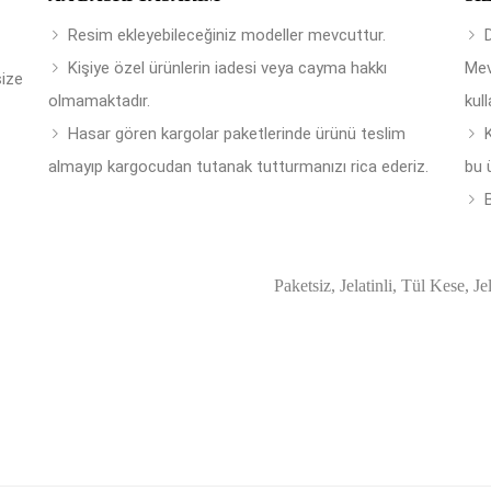
Resim ekleyebileceğiniz modeller mevcuttur.
Kişiye özel ürünlerin iadesi veya cayma hakkı
Mev
size
olmamaktadır.
kull
Hasar gören kargolar paketlerinde ürünü teslim
almayıp kargocudan tutanak tutturmanızı rica ederiz.
bu 
B
Paketsiz, Jelatinli, Tül Kese, Je