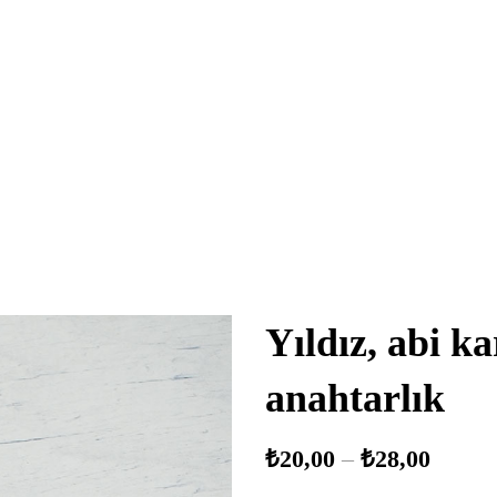
Yıldız, abi k
anahtarlık
₺
20,00
–
₺
28,00