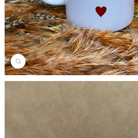
Resimi büyütmek için tıklayın