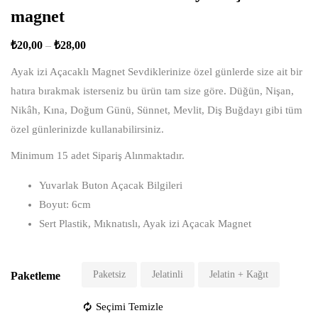
magnet
₺
20,00
–
₺
28,00
Ayak izi Açacaklı Magnet Sevdiklerinize özel günlerde size ait bir
hatıra bırakmak isterseniz bu ürün tam size göre. Düğün, Nişan,
Nikâh, Kına, Doğum Günü, Sünnet, Mevlit, Diş Buğdayı gibi tüm
özel günlerinizde kullanabilirsiniz.
Minimum 15 adet Sipariş Alınmaktadır.
Yuvarlak Buton Açacak Bilgileri
Boyut: 6cm
Sert Plastik, Mıknatıslı, Ayak izi Açacak Magnet
Paketsiz
Jelatinli
Jelatin + Kağıt
Paketleme
Seçimi Temizle