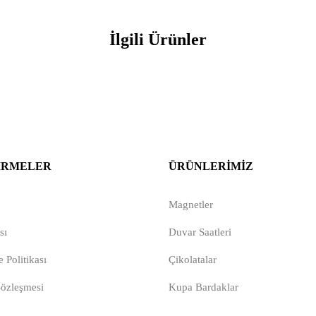
İlgili Ürünler
IRMELER
ÜRÜNLERIMIZ
Magnetler
sı
Duvar Saatleri
 Politikası
Çikolatalar
Sözleşmesi
Kupa Bardaklar