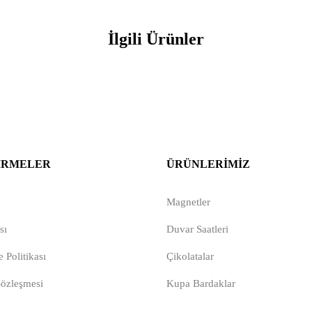
İlgili Ürünler
IRMELER
ÜRÜNLERIMIZ
Magnetler
sı
Duvar Saatleri
 Politikası
Çikolatalar
Sözleşmesi
Kupa Bardaklar