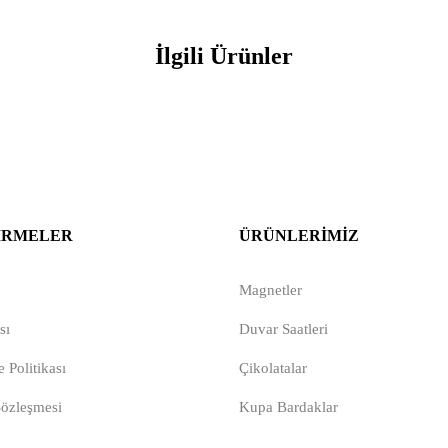
İlgili Ürünler
IRMELER
ÜRÜNLERIMIZ
Magnetler
sı
Duvar Saatleri
 Politikası
Çikolatalar
Sözleşmesi
Kupa Bardaklar