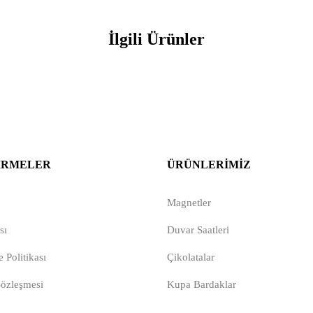
İlgili Ürünler
IRMELER
ÜRÜNLERIMIZ
Magnetler
sı
Duvar Saatleri
 Politikası
Çikolatalar
Sözleşmesi
Kupa Bardaklar