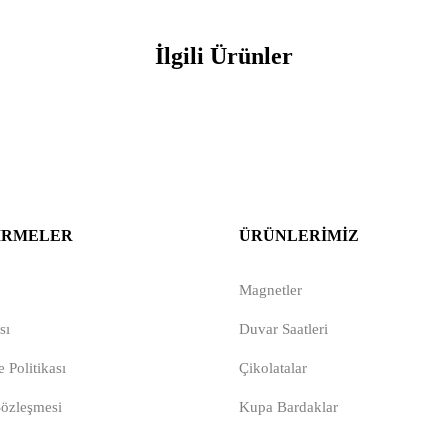
İlgili Ürünler
IRMELER
ÜRÜNLERIMIZ
Magnetler
sı
Duvar Saatleri
 Politikası
Çikolatalar
Sözleşmesi
Kupa Bardaklar