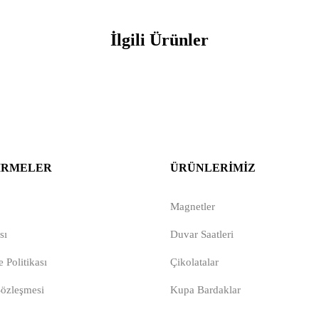
İlgili Ürünler
IRMELER
ÜRÜNLERIMIZ
Magnetler
sı
Duvar Saatleri
 Politikası
Çikolatalar
Sözleşmesi
Kupa Bardaklar