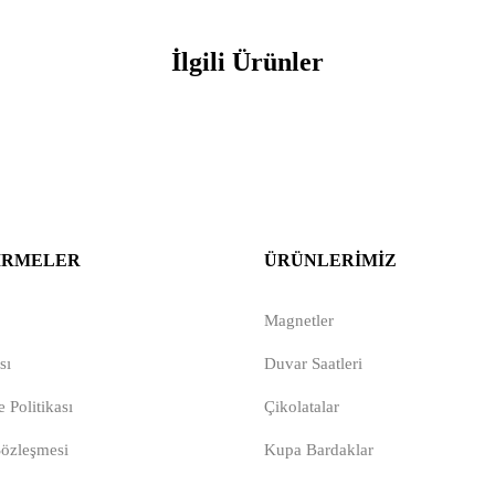
İlgili Ürünler
IRMELER
ÜRÜNLERIMIZ
Magnetler
sı
Duvar Saatleri
 Politikası
Çikolatalar
Sözleşmesi
Kupa Bardaklar