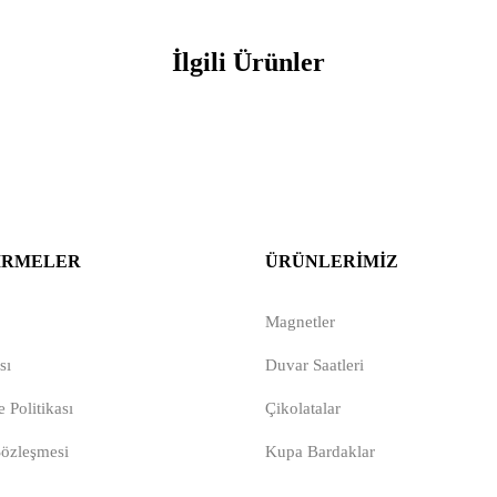
İlgili Ürünler
IRMELER
ÜRÜNLERIMIZ
Magnetler
sı
Duvar Saatleri
 Politikası
Çikolatalar
Sözleşmesi
Kupa Bardaklar