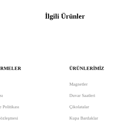
İlgili Ürünler
IRMELER
ÜRÜNLERIMIZ
Magnetler
sı
Duvar Saatleri
 Politikası
Çikolatalar
Sözleşmesi
Kupa Bardaklar