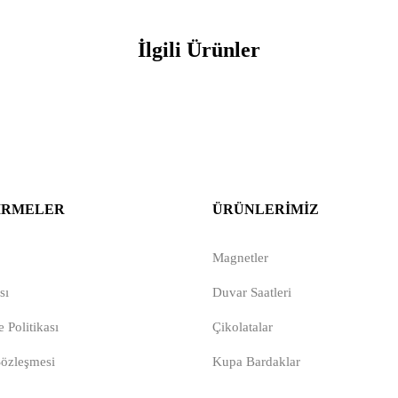
İlgili Ürünler
IRMELER
ÜRÜNLERIMIZ
Magnetler
sı
Duvar Saatleri
 Politikası
Çikolatalar
Sözleşmesi
Kupa Bardaklar