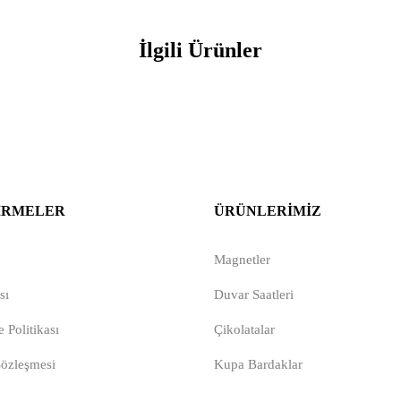
İlgili Ürünler
IRMELER
ÜRÜNLERIMIZ
Magnetler
sı
Duvar Saatleri
 Politikası
Çikolatalar
Sözleşmesi
Kupa Bardaklar