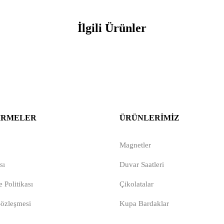
İlgili Ürünler
IRMELER
ÜRÜNLERIMIZ
Magnetler
sı
Duvar Saatleri
 Politikası
Çikolatalar
Sözleşmesi
Kupa Bardaklar