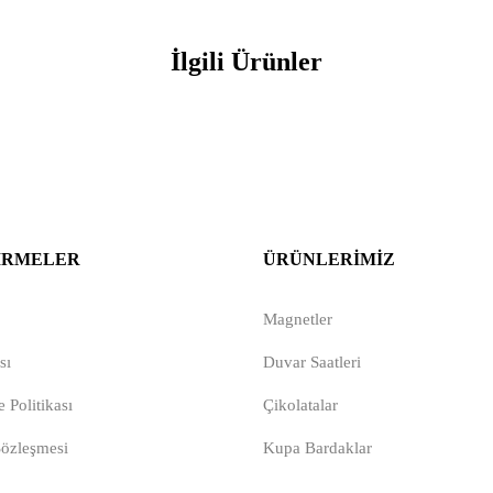
İlgili Ürünler
IRMELER
ÜRÜNLERIMIZ
Magnetler
sı
Duvar Saatleri
 Politikası
Çikolatalar
Sözleşmesi
Kupa Bardaklar