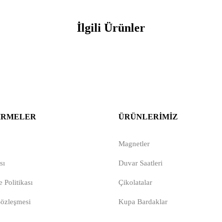
İlgili Ürünler
IRMELER
ÜRÜNLERIMIZ
Magnetler
sı
Duvar Saatleri
 Politikası
Çikolatalar
Sözleşmesi
Kupa Bardaklar