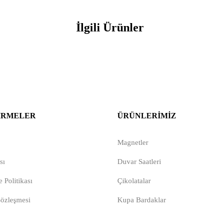
İlgili Ürünler
IRMELER
ÜRÜNLERIMIZ
Magnetler
sı
Duvar Saatleri
 Politikası
Çikolatalar
Sözleşmesi
Kupa Bardaklar